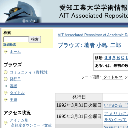
検索
AIT Associated Repository of Academic 
ブラウズ : 著者 小島, 二郎
詳細検索
ホーム
0-9
A
B
C
移動:
ブラウズ
あるいは、最初の数
コミュニティ（資料別）
ソート項目:
ソ
発行日
著者
タイトル
発行日
主題
1992年3月31日火曜日
いわゆる「
アクセス状況
アメリカに
1995年3月31日金曜日
をめぐって
アイテム別
高頻度ダウンロード文献
家族法における