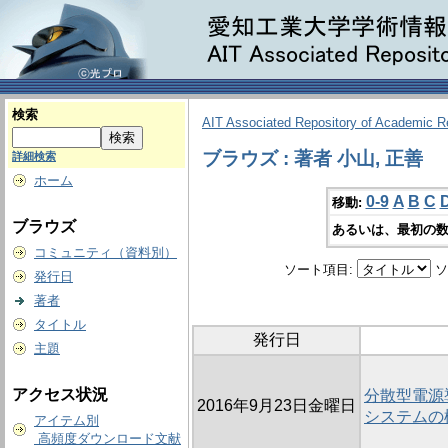
検索
AIT Associated Repository of Academic 
ブラウズ : 著者 小山, 正善
詳細検索
ホーム
0-9
A
B
C
移動:
ブラウズ
あるいは、最初の数
コミュニティ（資料別）
ソート項目:
ソ
発行日
著者
タイトル
発行日
主題
アクセス状況
分散型電源
2016年9月23日金曜日
システムの
アイテム別
高頻度ダウンロード文献