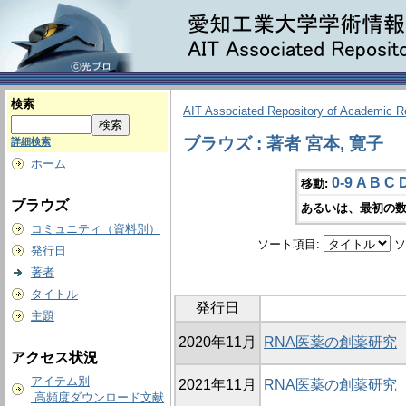
検索
AIT Associated Repository of Academic 
ブラウズ : 著者 宮本, 寛子
詳細検索
ホーム
0-9
A
B
C
移動:
ブラウズ
あるいは、最初の数
コミュニティ（資料別）
ソート項目:
ソ
発行日
著者
タイトル
発行日
主題
2020年11月
RNA医薬の創薬研究
アクセス状況
アイテム別
2021年11月
RNA医薬の創薬研究
高頻度ダウンロード文献