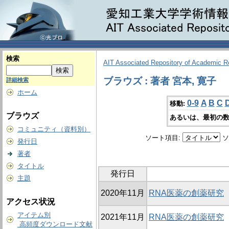
検索
AIT Associated Repository of Academic 
ブラウズ : 著者 宮本, 寛子
詳細検索
ホーム
0-9
A
B
C
移動:
ブラウズ
あるいは、最初の数
コミュニティ（資料別）
ソート項目:
ソ
発行日
著者
タイトル
発行日
主題
2020年11月
RNA医薬の創薬研究
アクセス状況
アイテム別
2021年11月
RNA医薬の創薬研究
高頻度ダウンロード文献