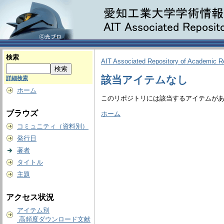
検索
AIT Associated Repository of Academic 
該当アイテムなし
詳細検索
ホーム
このリポジトリには該当するアイテムが
ブラウズ
ホーム
コミュニティ（資料別）
発行日
著者
タイトル
主題
アクセス状況
アイテム別
高頻度ダウンロード文献