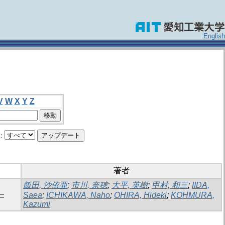
English
V
W
X
Y
Z
:
著者
飯田, 沙依亜
;
市川, 奈穂
;
大平, 英樹
;
甲村, 和三
;
IIDA,
―
Saea
;
ICHIKAWA, Naho
;
OHIRA, Hideki
;
KOHMURA,
Kazumi