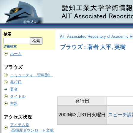
検索
AIT Associated Repository of Academic 
ブラウズ : 著者 大平, 英樹
詳細検索
ホーム
ブラウズ
コミュニティ（資料別）
発行日
著者
タイトル
発行日
主題
2009年3月31日火曜日
スピーチ課
アクセス状況
アイテム別
高頻度ダウンロード文献