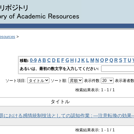
Resources
>
0-9
A
B
C
D
E
F
G
H
I
J
K
L
M
N
O
P
Q
R
S
T
U
移動:
あるいは、最初の数文字を入力してください:
ソート項目:
ソート順:
表示件数
表示著者数
検索結果表示: 1 - 1 / 1
タイトル
題における感情統制技法としての認知作業 : ―注意転換の効果
検索結果表示: 1 - 1 / 1