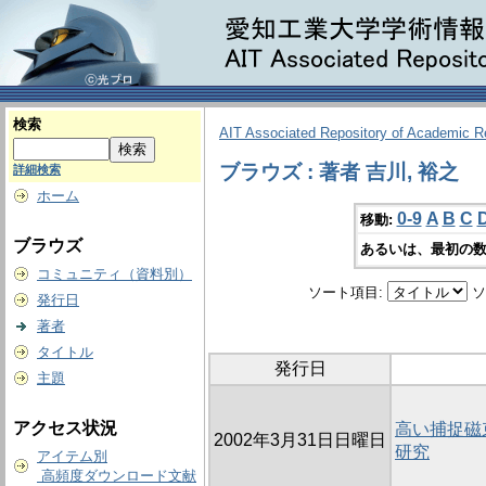
検索
AIT Associated Repository of Academic 
ブラウズ : 著者 吉川, 裕之
詳細検索
ホーム
0-9
A
B
C
移動:
ブラウズ
あるいは、最初の数
コミュニティ（資料別）
ソート項目:
ソ
発行日
著者
タイトル
発行日
主題
アクセス状況
高い捕捉磁
2002年3月31日日曜日
研究
アイテム別
高頻度ダウンロード文献