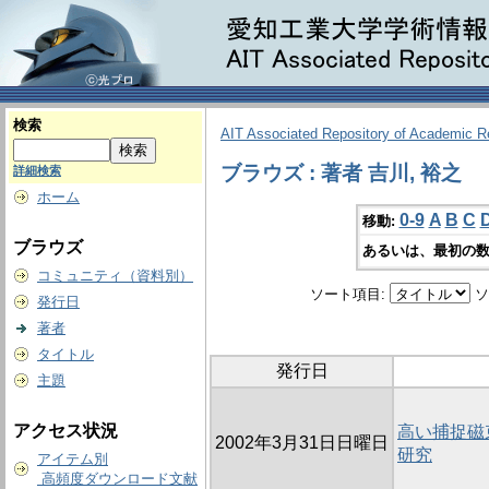
検索
AIT Associated Repository of Academic 
ブラウズ : 著者 吉川, 裕之
詳細検索
ホーム
0-9
A
B
C
移動:
ブラウズ
あるいは、最初の数
コミュニティ（資料別）
ソート項目:
ソ
発行日
著者
タイトル
発行日
主題
アクセス状況
高い捕捉磁
2002年3月31日日曜日
研究
アイテム別
高頻度ダウンロード文献