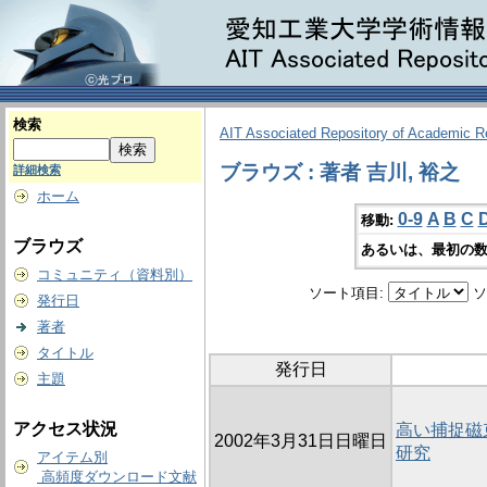
検索
AIT Associated Repository of Academic 
ブラウズ : 著者 吉川, 裕之
詳細検索
ホーム
0-9
A
B
C
移動:
ブラウズ
あるいは、最初の数
コミュニティ（資料別）
ソート項目:
ソ
発行日
著者
タイトル
発行日
主題
アクセス状況
高い捕捉磁
2002年3月31日日曜日
研究
アイテム別
高頻度ダウンロード文献