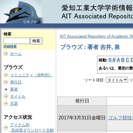
検索
AIT Associated Repository of Academic 
ブラウズ : 著者 吉井, 泉
詳細検索
ホーム
0-9
A
B
C
移動:
ブラウズ
あるいは、最初の数
コミュニティ（資料別）
ソート項目:
ソ
発行日
著者
タイトル
発行日
主題
アクセス状況
2017年3月31日金曜日
ゴルフ競技
アイテム別
高頻度ダウンロード文献