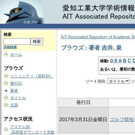
検索
AIT Associated Repository of Academic 
ブラウズ : 著者 吉井, 泉
詳細検索
ホーム
0-9
A
B
C
移動:
ブラウズ
あるいは、最初の数
コミュニティ（資料別）
ソート項目:
ソ
発行日
著者
タイトル
発行日
主題
アクセス状況
2017年3月31日金曜日
ゴルフ競技
アイテム別
高頻度ダウンロード文献