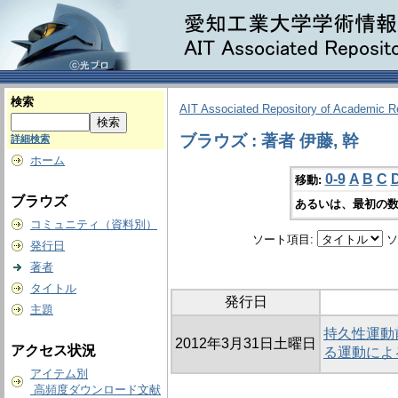
検索
AIT Associated Repository of Academic 
ブラウズ : 著者 伊藤, 幹
詳細検索
ホーム
0-9
A
B
C
移動:
ブラウズ
あるいは、最初の数
コミュニティ（資料別）
ソート項目:
ソ
発行日
著者
タイトル
発行日
主題
持久性運動
2012年3月31日土曜日
アクセス状況
る運動によ
アイテム別
高頻度ダウンロード文献