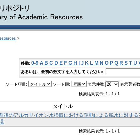
Resources
>
0-9
A
B
C
D
E
F
G
H
I
J
K
L
M
N
O
P
Q
R
S
T
U
移動:
あるいは、最初の数文字を入力してください:
ソート項目:
ソート順:
表示件数
表示著者数
検索結果表示: 1 - 1 / 1
タイトル
前後のアルカリイオン水摂取における運動による脱水に対する
議
検索結果表示: 1 - 1 / 1