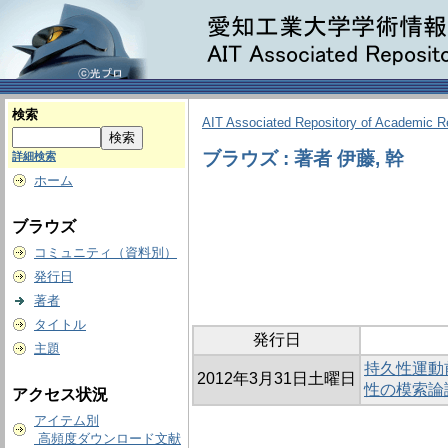
検索
AIT Associated Repository of Academic 
ブラウズ : 著者 伊藤, 幹
詳細検索
ホーム
ブラウズ
コミュニティ（資料別）
発行日
著者
タイトル
発行日
主題
持久性運動
2012年3月31日土曜日
性の模索論
アクセス状況
アイテム別
高頻度ダウンロード文献