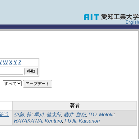
English
V
W
X
Y
Z
:
著者
妥当
伊藤, 幹
;
早川, 健太郎
;
藤井, 勝紀
;
ITO, Motoki
;
HAYAKAWA, Kentaro
;
FUJII, Katsunori