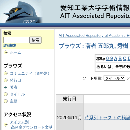
検索
AIT Associated Repository of Academic 
ブラウズ : 著者 五郎丸, 秀樹
詳細検索
ホーム
0-9
A
B
C
移動:
ブラウズ
あるいは、最初の数
コミュニティ（資料別）
ソート項目:
ソ
発行日
著者
タイトル
発行日
主題
アクセス状況
2020年11月
時系列トラストの検
アイテム別
高頻度ダウンロード文献