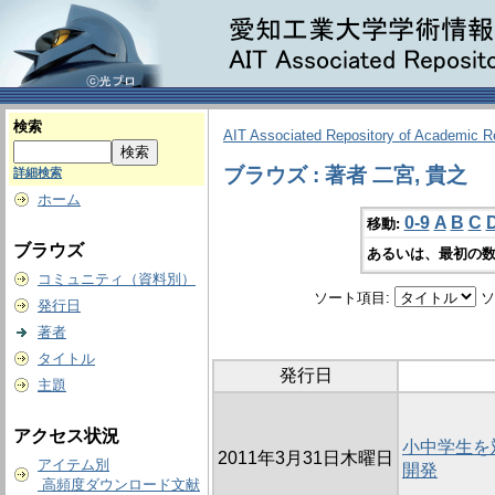
検索
AIT Associated Repository of Academic 
ブラウズ : 著者 二宮, 貴之
詳細検索
ホーム
0-9
A
B
C
移動:
ブラウズ
あるいは、最初の数
コミュニティ（資料別）
ソート項目:
ソ
発行日
著者
タイトル
発行日
主題
アクセス状況
小中学生を
2011年3月31日木曜日
アイテム別
開発
高頻度ダウンロード文献