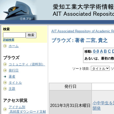
検索
AIT Associated Repository of Academic 
ブラウズ : 著者 二宮, 貴之
詳細検索
ホーム
0-9
A
B
C
移動:
ブラウズ
あるいは、最初の数
コミュニティ（資料別）
ソート項目:
ソ
発行日
著者
タイトル
発行日
主題
アクセス状況
小中学生を
2011年3月31日木曜日
アイテム別
開発
高頻度ダウンロード文献