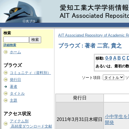
検索
AIT Associated Repository of Academic 
ブラウズ : 著者 二宮, 貴之
詳細検索
ホーム
0-9
A
B
C
移動:
ブラウズ
あるいは、最初の数
コミュニティ（資料別）
ソート項目:
ソ
発行日
著者
タイトル
発行日
主題
アクセス状況
小中学生を
2011年3月31日木曜日
アイテム別
開発
高頻度ダウンロード文献