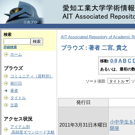
検索
AIT Associated Repository of Academic 
ブラウズ : 著者 二宮, 貴之
詳細検索
ホーム
0-9
A
B
C
移動:
ブラウズ
あるいは、最初の数
コミュニティ（資料別）
ソート項目:
ソ
発行日
著者
タイトル
発行日
主題
アクセス状況
小中学生を
2011年3月31日木曜日
アイテム別
開発
高頻度ダウンロード文献