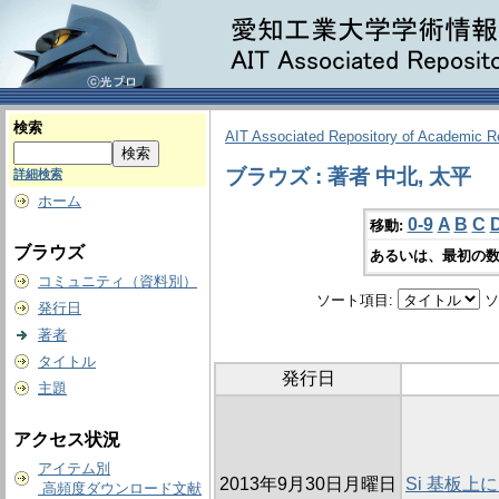
検索
AIT Associated Repository of Academic 
ブラウズ : 著者 中北, 太平
詳細検索
ホーム
0-9
A
B
C
移動:
ブラウズ
あるいは、最初の数
コミュニティ（資料別）
ソート項目:
ソ
発行日
著者
タイトル
発行日
主題
アクセス状況
アイテム別
2013年9月30日月曜日
Si 基板
高頻度ダウンロード文献