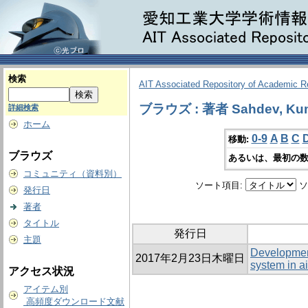
検索
AIT Associated Repository of Academic 
ブラウズ : 著者 Sahdev, Ku
詳細検索
ホーム
0-9
A
B
C
移動:
ブラウズ
あるいは、最初の数
コミュニティ（資料別）
ソート項目:
ソ
発行日
著者
タイトル
発行日
主題
Development
2017年2月23日木曜日
system in ai
アクセス状況
アイテム別
高頻度ダウンロード文献