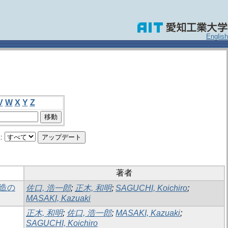
English
V
W
X
Y
Z
:
著者
構造の
佐口, 浩一郎
;
正木, 和明
;
SAGUCHI, Koichiro
;
MASAKI, Kazuaki
正木, 和明
;
佐口, 浩一郎
;
MASAKI, Kazuaki
;
SAGUCHI, Koichiro