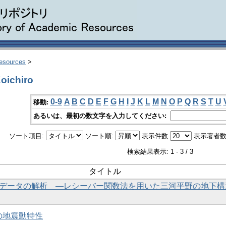
Resources
>
ichiro
0-9
A
B
C
D
E
F
G
H
I
J
K
L
M
N
O
P
Q
R
S
T
U
移動:
あるいは、最初の数文字を入力してください:
ソート項目:
ソート順:
表示件数
表示著者数
検索結果表示: 1 - 3 / 3
タイトル
t観測データの解析 ―レシーバー関数法を用いた三河平野の地下
の地震動特性