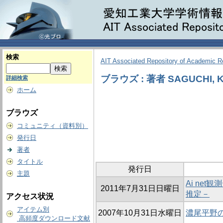
検索
AIT Associated Repository of Academic 
ブラウズ : 著者 SAGUCHI, Ko
詳細検索
ホーム
ブラウズ
コミュニティ（資料別）
発行日
著者
タイトル
発行日
主題
Ai ne
2011年7月31日日曜日
推定－
アクセス状況
アイテム別
2007年10月31日水曜日
濃尾平野
高頻度ダウンロード文献