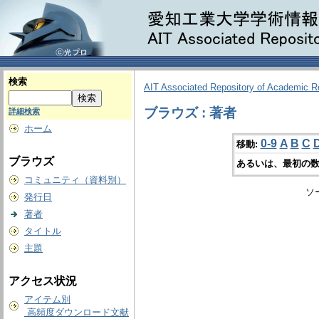
検索
AIT Associated Repository of Academic 
ブラウズ : 著者
詳細検索
ホーム
0-9
A
B
C
移動:
ブラウズ
あるいは、最初の数
コミュニティ（資料別）
ソ
発行日
著者
タイトル
主題
アクセス状況
アイテム別
高頻度ダウンロード文献