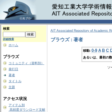
検索
AIT Associated Repository of Academic 
ブラウズ : 著者
詳細検索
ホーム
0-9
A
B
C
移動:
ブラウズ
あるいは、最初の数
コミュニティ（資料別）
ソ
発行日
著者
タイトル
主題
アクセス状況
アイテム別
高頻度ダウンロード文献