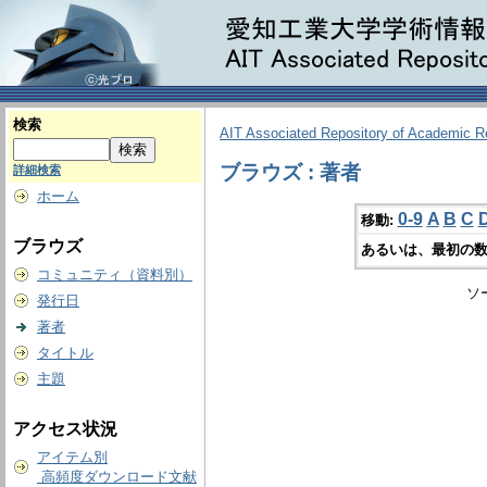
検索
AIT Associated Repository of Academic 
ブラウズ : 著者
詳細検索
ホーム
0-9
A
B
C
移動:
ブラウズ
あるいは、最初の数
コミュニティ（資料別）
ソ
発行日
著者
タイトル
主題
アクセス状況
アイテム別
高頻度ダウンロード文献